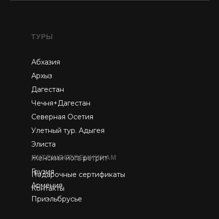
ТУРЫ
Абхазия
Архыз
Дагестан
Чечня+Дагестан
Северная Осетия
Улетный тур. Адыгея
Элиста
Женский йога ретрит
ПУТЕШЕСТВЕННИКАМ
Грузия
Подарочные сертификаты
Армения
Контакты
Приэльбрусье