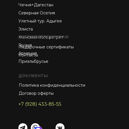
Чечня+Дагестан
Северная Осетия
Улетный тур. Адыгея
Элиста
Женский йога ретрит
ПУТЕШЕСТВЕННИКАМ
Грузия
Подарочные сертификаты
Армения
Контакты
Приэльбрусье
ДОКУМЕНТЫ
Политика конфиденциальности
Договор оферты
+7 (928) 433-85-55