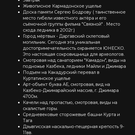
Завтрак
Живописное Кармадонское ущелье
Доска памяти Сергею Бодрову ( таинственное
место гибели известного актёра и его
съёмочной группы фильма "Связной" . Место
схода ледника в 2002г.)
Город мёртвых - Даргавский склеповый
могильник. Сегодня эта уникальная
достопримечательность охраняется ЮНЕСКО.
Это настоящая сокровищница для археологов.
Смотровая над санаторием "Камадон", виды на
подножье Казбека, ледники Майли и Джимара
Подъем на Какадурский перевал в
Куртатинское ущелье
Арт-объект буква АЕ, смотровая, вид на
Казбеко-Джимарайский массив, г. Джимара
4700м.
Качели над пропастью, смотровая, виды на
скалистые горы.
Средневековые сторожевые башни Курта и
Тага
Дзывгисская наскально-пещерная крепость 9-
11вв.