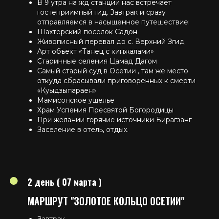
В 9 утра на жд станции нас встречает
гостеприимный гид. Завтрак и сразу
отправляемся в насыщенное путешествие:
Шахтерский поселок Садон
⁠Живописный перевал до с. Верхний Згид
⁠Арт объект «Танец с кинжалами»
⁠Старинные селения Цамад Дагом
⁠Самый старый суд в Осетии , там же место
откуда сбрасывали приговоренных к смерти
«Куыдзыпараен»
⁠Мамисонское ущелье
Храм Успения Пресвятой Богородицы
При желании горячие источники Бирагзанг
Заселение в отель, отдых.
2 день ( 07 марта )
МАРШРУТ "ЗОЛОТОЕ КОЛЬЦО ОСЕТИИ"